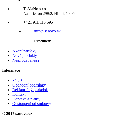
ToMaNo s.r.o
Na Priehon 298/2, Nitra 949 05
+421 911 115 595
info@sanovo.sk
Produkty
Akční nabídky
Nové produkty
Nejprodávanější
Informace
Súťaž
Obchodní podmínky
Reklamačný poriadok
Kontakt
Doprava a platby
Odstoupení od smlouvy
© 2017 sanovo.cz