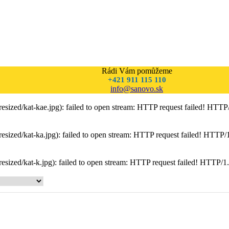
Rádi Vám pomůžeme
+421 911 115 110
info@sanovo.sk
./resized/kat-kae.jpg): failed to open stream: HTTP request failed! HT
./resized/kat-ka.jpg): failed to open stream: HTTP request failed! HTT
./resized/kat-k.jpg): failed to open stream: HTTP request failed! HTTP