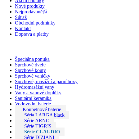
Akční nabídky
Nové produkty
Nejprodávanější
Súťaž
Obchodní podmínky
Kontakt
Doprava a platby
Špeciálna ponuka
Sprchové dveře
Sprchové kouty
Sprchové vaničky
Sprchové, masážní a parní boxy
Hydromasážní vany
Vany a vanové doplňky
Sanitární keramika
Vodovodní baterie
Koupelnové baterie
Séria LARGA black
Série ARNO
Série TIGRIS
Série CLAUDIO
Série DIZIANI