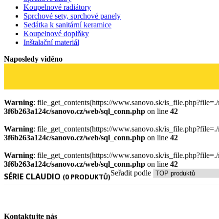
Koupelnové radiátory
Sprchové sety, sprchové panely
Sedátka k sanitární keramice
Koupelnové doplňky
Inštalační materiál
Naposledy viděno
Warning
: file_get_contents(https://www.sanovo.sk/is_file.php?file=
3f6b263a124c/sanovo.cz/web/sql_conn.php
on line
42
Warning
: file_get_contents(https://www.sanovo.sk/is_file.php?file=
3f6b263a124c/sanovo.cz/web/sql_conn.php
on line
42
Warning
: file_get_contents(https://www.sanovo.sk/is_file.php?file=
3f6b263a124c/sanovo.cz/web/sql_conn.php
on line
42
Seřadit podle
SÉRIE CLAUDIO
(0 PRODUKTŮ)
Kontaktujte nás