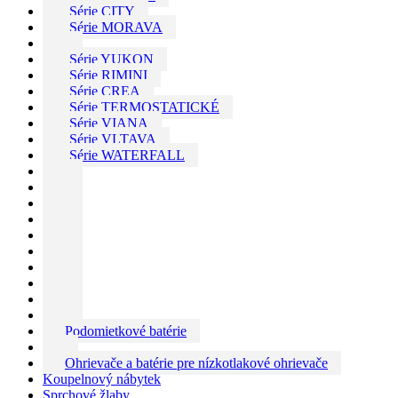
Série CITY
Série MORAVA
Série YUKON
Série RIMINI
Série CREA
Série TERMOSTATICKÉ
Série VIANA
Série VLTAVA
Série WATERFALL
Podomietkové batérie
Ohrievače a batérie pre nízkotlakové ohrievače
Koupelnový nábytek
Sprchové žlaby