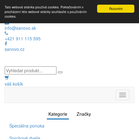
Tato webová stránka používá cookies. Pokračováním v
Rozumím
procházení této webové stránky souhlasíte s používáním
cookies.
info@sanovo.sk
+421 911 115 595
sanovo.cz
váš košík
Toggle
navigati
Kategorie
Značky
Špeciálna ponuka
Sprchové dveře