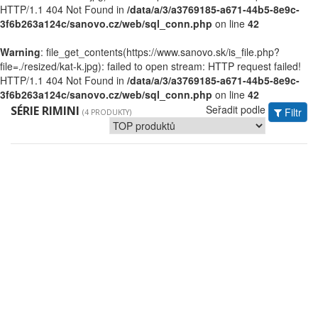
HTTP/1.1 404 Not Found in
/data/a/3/a3769185-a671-44b5-8e9c-
3f6b263a124c/sanovo.cz/web/sql_conn.php
on line
42
Warning
: file_get_contents(https://www.sanovo.sk/is_file.php?
file=./resized/kat-k.jpg): failed to open stream: HTTP request failed!
HTTP/1.1 404 Not Found in
/data/a/3/a3769185-a671-44b5-8e9c-
3f6b263a124c/sanovo.cz/web/sql_conn.php
on line
42
Seřadit podle
SÉRIE RIMINI
Filtr
(4 PRODUKTY)