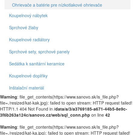
Ohrievače a batérie pre nízkotlakové ohrievače
Koupelnový nábytek
Sprchové žlaby
Koupelnové radiátory
Sprchové sety, sprchové panely
Sedátka k sanitární keramice
Koupelnové doplňky
Inštalační materiál
Warning
: file_get_contents(https://www.sanovo.sk/is_file.php?
file=./resized/kat-kak.jpg): failed to open stream: HTTP request failed!
HTTP/1.1 404 Not Found in
/data/a/3/a3769185-a671-44b5-8e9c-
3f6b263a124c/sanovo.cz/web/sql_conn.php
on line
42
Warning
: file_get_contents(https://www.sanovo.sk/is_file.php?
file=./resized/kat-ka.jpg): failed to open stream: HTTP request failed!